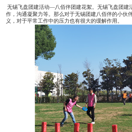
无锡飞盘团建活动—八佰伴团建花絮。无锡飞盘团建
作，沟通凝聚力等。那么对于无锡团建八佰伴的小伙
义，对于平常工作中的压力也有很大的缓解作用。