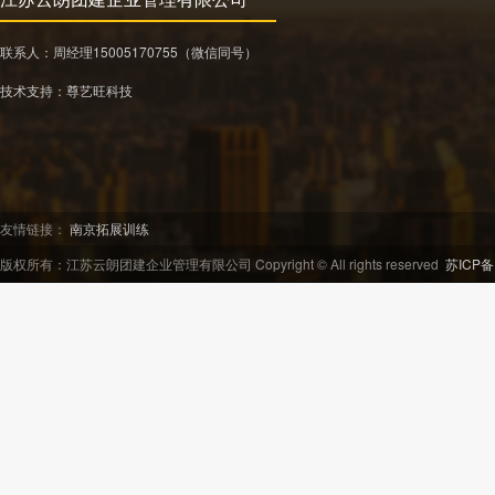
15005170755
联系人：周经理
（微信同号）
技术支持：
尊艺旺科技
友情链接：
南京拓展训练
版权所有：江苏云朗团建企业管理有限公司 Copyright © All rights reserved
苏ICP备