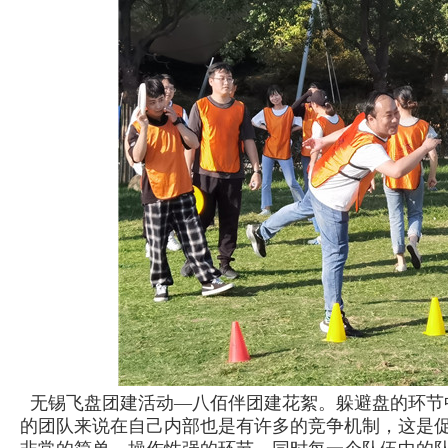
无锡飞盘团建活动—八佰伴团建花絮。躲避盘的环节
的团队来说在自己内部也是有许多的竞争机制，这是